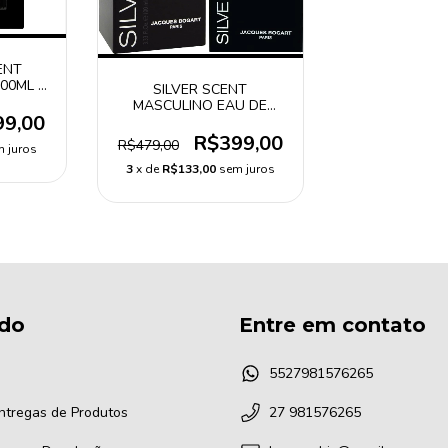
ENT
00ML +
SILVER SCENT
00ML
MASCULINO EAU DE
99,00
TOILETTE 100ML
R$399,00
R$479,00
 juros
3
x de
R$133,00
sem juros
do
Entre em contato
5527981576265
Entregas de Produtos
27 981576265