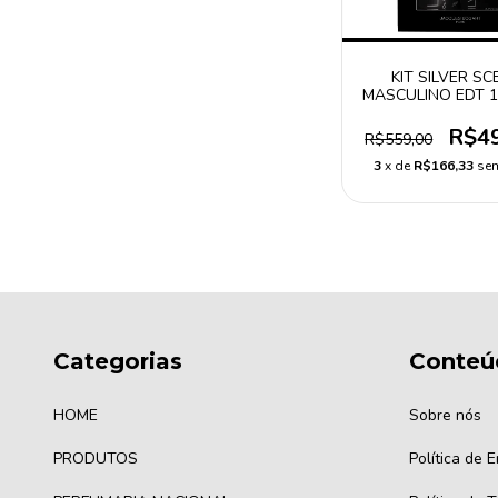
KIT SILVER SC
MASCULINO EDT 1
BODY SPRAY 2
R$4
R$559,00
3
x de
R$166,33
sem
Categorias
Conteú
HOME
Sobre nós
PRODUTOS
Política de 