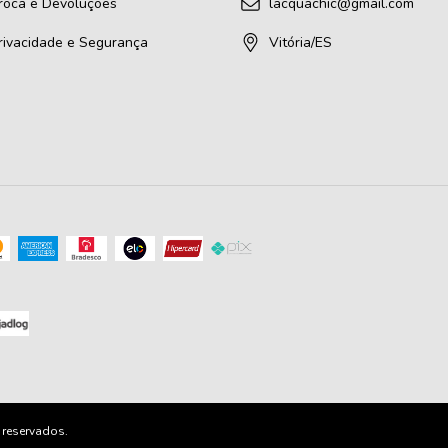
Troca e Devoluções
lacquachic@gmail.com
Privacidade e Segurança
Vitória/ES
 reservados.