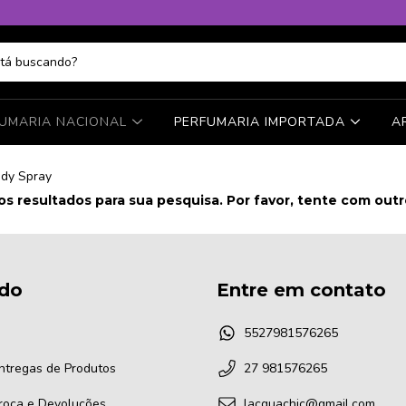
FUMARIA NACIONAL
PERFUMARIA IMPORTADA
A
dy Spray
s resultados para sua pesquisa. Por favor, tente com outros
do
Entre em contato
5527981576265
Entregas de Produtos
27 981576265
Troca e Devoluções
lacquachic@gmail.com