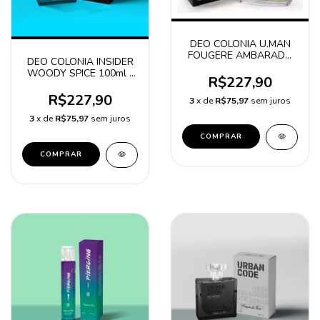
DEO COLONIA U.MAN
FOUGERE AMBARADO
DEO COLONIA INSIDER
100mL
WOODY SPICE 100ml -
R$227,90
NOVA EMBALAGEM
R$227,90
3
x de
R$75,97
sem juros
3
x de
R$75,97
sem juros