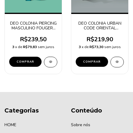
DEO COLONIA PIERCING
DEO COLONIA URBAN
MASCULINO FOUGERE
CODE ORIENTAL
GREEN 100ml
WOODY 100m - NOVA
EMBALAGEM
R$239,50
R$219,90
3
x de
R$79,83
sem juros
3
x de
R$73,30
sem juros
Categorias
Conteúdo
HOME
Sobre nós