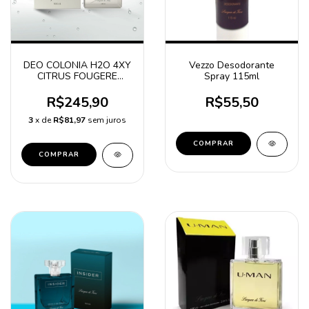
DEO COLONIA H2O 4XY
Vezzo Desodorante
CITRUS FOUGERE
Spray 115ml
WOODY 100ml
R$245,90
R$55,50
3
x de
R$81,97
sem juros